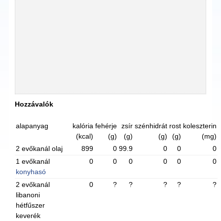
Hozzávalók
alapanyag
kalória
fehérje
zsír
szénhidrát
rost
koleszterin
(kcal)
(g)
(g)
(g)
(g)
(mg)
2 evőkanál olaj
899
0
99.9
0
0
0
1 evőkanál
0
0
0
0
0
0
konyhasó
2 evőkanál
0
?
?
?
?
?
libanoni
hétfűszer
keverék