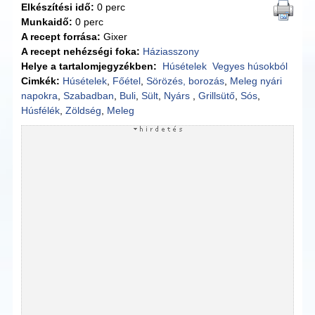
Elkészítési idő:
0 perc
Munkaidő:
0 perc
A recept forrása:
Gixer
A recept nehézségi foka:
Háziasszony
Helye a tartalomjegyzékben:
Húsételek
Vegyes húsokból
Cimkék:
Húsételek
,
Főétel
,
Sörözés, borozás
,
Meleg nyári
napokra
,
Szabadban
,
Buli
,
Sült
,
Nyárs
,
Grillsütő
,
Sós
,
Húsfélék
,
Zöldség
,
Meleg