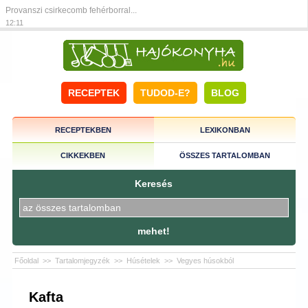
Provanszi csirkecomb fehérborral...
12:11
RECEPTEK
TUDOD-E?
BLOG
RECEPTEKBEN
LEXIKONBAN
CIKKEKBEN
ÖSSZES TARTALOMBAN
Keresés
mehet!
Főoldal
>>
Tartalomjegyzék
>>
Húsételek
>>
Vegyes húsokból
Kafta