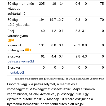
50 dkg marhahús
205
19
14
0.6
0
75
közepes
zsírtartalmú
50 dkg
194
19.7
12.7
0.3
0
70
báránylapocka
2 fej
40
1.2
0.1
8.3
3.1
0
vöröshagyma
2 gerezd
134
6.8
0.1
26.3
0.8
0
fokhagyma
2 csokor
61
4.4
0.4
9.8
4.3
0
petrezselyemzöld
1 csokor
0
0
0
0
0
0
mentalevél
az adatok tájékoztató jellegűek, hiányosak (?) és 100g alapanyagra vonatkoznak
Finomra vágjuk a petrezselymet, a mentát és a
vöröshagymát. A fokhagymát összezúzzuk. Majd a finomra
vágott hússal, az olaj kivételével, jól összegyúrjuk. Egy
éjszakára hűtőbe tesszük. Másnap 10 részre osztjuk és a
nyársakra formázzuk. Közvetlenül sütés előtt olajjal