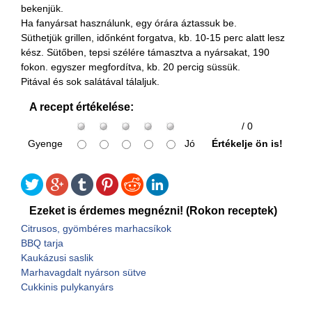
bekenjük.
Ha fanyársat használunk, egy órára áztassuk be.
Süthetjük grillen, időnként forgatva, kb. 10-15 perc alatt lesz
kész. Sütőben, tepsi szélére támasztva a nyársakat, 190
fokon. egyszer megfordítva, kb. 20 percig süssük.
Pitával és sok salátával tálaljuk.
A recept értékelése:
/ 0
Gyenge
Jó
Értékelje ön is!
Ezeket is érdemes megnézni! (Rokon receptek)
Citrusos, gyömbéres marhacsíkok
BBQ tarja
Kaukázusi saslik
Marhavagdalt nyárson sütve
Cukkinis pulykanyárs