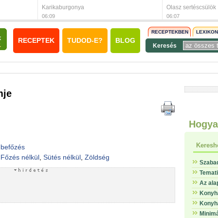
Karikaburgonya
Olasz sertéscsülök
06:09
06:07
RECEPTEKBEN
LEXIKO
RECEPTEK
TUDOD-E?
BLOG
Keresés
mje
Hogya
Keresh
 befőzés
,
Főzés nélkül
,
Sütés nélkül
,
Zöldség
Szaba
Temat
Az ala
Konyha
Konyha
Minimá