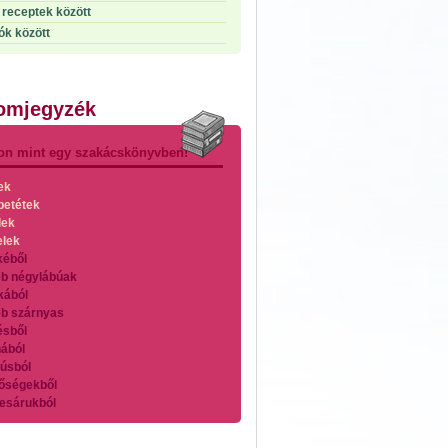
receptek között
ók között
lomjegyzék
on mint egy szakácskönyvben!
ek
betétek
lek
elek
kéből
b négylábúak
kából
b szárnyas
ésből
ából
úsból
őségekből
esárukból
zárnyasokból
es húsokból