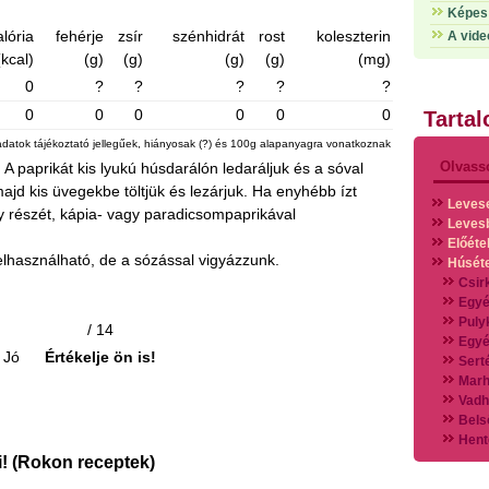
Képes 
alória
fehérje
zsír
szénhidrát
rost
koleszterin
A vide
(kcal)
(g)
(g)
(g)
(g)
(mg)
0
?
?
?
?
?
0
0
0
0
0
0
Tarta
adatok tájékoztató jellegűek, hiányosak (?) és 100g alapanyagra vonatkoznak
Olvass
 A paprikát kis lyukú húsdarálón ledaráljuk és a sóval
majd kis üvegekbe töltjük és lezárjuk. Ha enyhébb ízt
Leves
 részét, kápia- vagy paradicsompaprikával
Leves
Előéte
felhasználható, de a sózással vigyázzunk.
Húsét
Csir
Egyé
Puly
/ 14
Egyé
Jó
Értékelje ön is!
Sert
Marh
Vadh
Bels
Hent
Vads
! (Rokon receptek)
Vegy