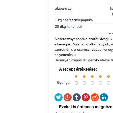
alapanyag
k
1 kg cseresznyepaprika
20 dkg
konyhasó
az 
A cseresznyepaprika szárát kivágjuk.
elkeverjük. Másnapig állni hagyjuk, 
szeretnénk, a cseresznyepaprika egy
helyettesítsük.
Bármilyen csípős ízt igénylő ételbe 
A recept értékelése:
Gyenge
Ezeket is érdemes megnézni