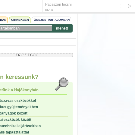
Patisszon tócsni
Sertés 
06:04
06:01
NBAN
CIKKEKBEN
ÖSSZES TARTALOMBAN
mehet!
start
stop
n keressünk?
etünk a Hajókonyhán...
dszavas eszközökkel
ikus gyűjteményekben
panyagok között
i eszközök között
technikai eljárásokban
lis tapasztalattal