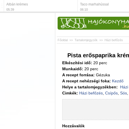
Albán krémes
Taco marhahússal
05:39
06:10
Főoldal
>>
Tartalomjegyzék
>>
Házi befőzés
Pista erőspaprika kré
Elkészítési idő:
20 perc
Munkaidő:
20 perc
A recept forrása:
Gézuka
A recept nehézségi foka:
Kezdő
Helye a tartalomjegyzékben:
Házi
Cimkék:
Házi befőzés
,
Csípős
,
Sós
Hozzávalók