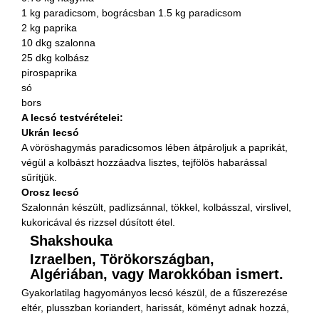
1 kg paradicsom, bográcsban 1.5 kg paradicsom
2 kg paprika
10 dkg szalonna
25 dkg kolbász
pirospaprika
só
bors
A lecsó testvérételei:
Ukrán lecsó
A vöröshagymás paradicsomos lében átpároljuk a paprikát,
végül a kolbászt hozzáadva lisztes, tejfölös habarással
sűrítjük.
Orosz
lecsó
Szalonnán készült, padlizsánnal, tökkel, kolbásszal, virslivel,
kukoricával és rizzsel dúsított étel.
Shakshouka
Izraelben, Törökországban,
Algériában, vagy Marokkóban ismert.
Gyakorlatilag hagyományos lecsó készül, de a fűszerezése
eltér, plusszban koriandert, harissát, köményt adnak hozzá,