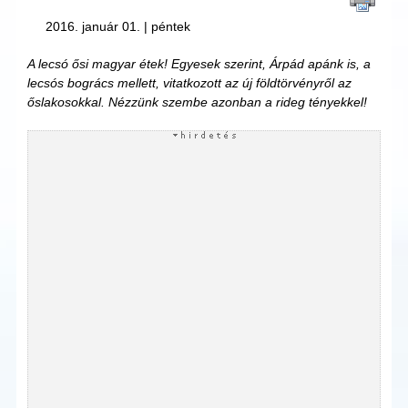
2016. január 01. | péntek
A lecsó ősi magyar étek! Egyesek szerint, Árpád apánk is, a
lecsós bogrács mellett, vitatkozott az új földtörvényről az
őslakosokkal. Nézzünk szembe azonban a rideg tényekkel!