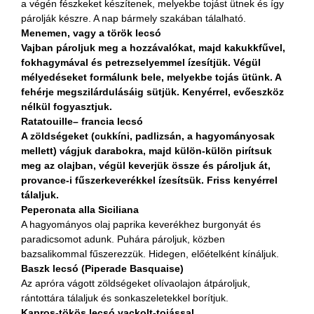
a végén fészkeket készítenek, melyekbe tojást ütnek és így
párolják készre. A nap bármely szakában tálalható.
Menemen, vagy a török lecsó
Vajban pároljuk meg a hozzávalókat, majd kakukkfűvel,
fokhagymával és petrezselyemmel ízesítjük. Végül
mélyedéseket formálunk bele, melyekbe tojás ütünk. A
fehérje megszilárdulásáig sütjük. Kenyérrel, evőeszköz
nélkül fogyasztjuk.
Ratatouille
– francia lecsó
A zöldségeket (cukkíni, padlizsán, a hagyományosak
mellett) vágjuk darabokra, majd külön-külön pirítsuk
meg az olajban, végül keverjük össze és pároljuk át,
provance-i fűszerkeverékkel ízesítsük. Friss kenyérrel
tálaljuk.
Peperonata alla Siciliana
A hagyományos olaj paprika keverékhez burgonyát és
paradicsomot adunk. Puhára pároljuk, közben
bazsalikommal fűszerezzük. Hidegen, előételként kínáljuk.
Baszk lecsó (Piperade Basquaise)
Az apróra vágott zöldségeket olívaolajon átpároljuk,
rántottára tálaljuk és sonkaszeletekkel borítjuk.
Kapros-tökös lecsó vackolt-tojással