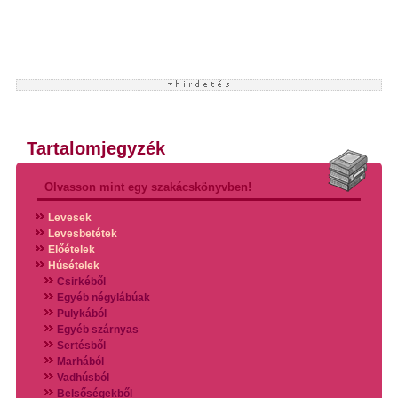
Tartalomjegyzék
Olvasson mint egy szakácskönyvben!
Levesek
Levesbetétek
Előételek
Húsételek
Csirkéből
Egyéb négylábúak
Pulykából
Egyéb szárnyas
Sertésből
Marhából
Vadhúsból
Belsőségekből