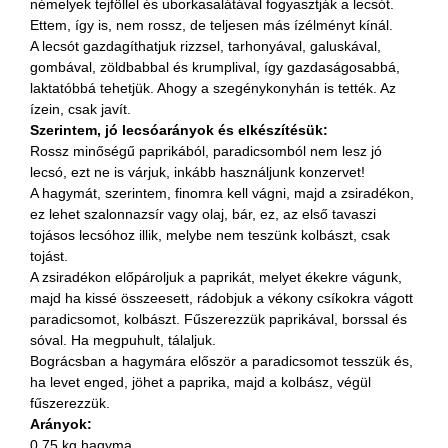
némelyek tejföllel és uborkasalátával fogyasztják a lecsót.
Ettem, így is, nem rossz, de teljesen más ízélményt kínál.
A lecsót gazdagíthatjuk rizzsel, tarhonyával, galuskával,
gombával, zöldbabbal és krumplival, így gazdaságosabbá,
laktatóbbá tehetjük. Ahogy a szegénykonyhán is tették. Az
ízein, csak javít.
Szerintem, jó lecsóarányok és elkészítésük:
Rossz minőségű paprikából, paradicsomból nem lesz jó
lecsó, ezt ne is várjuk, inkább használjunk konzervet!
A hagymát, szerintem, finomra kell vágni, majd a zsiradékon,
ez lehet szalonnazsír vagy olaj, bár, ez, az első tavaszi
tojásos lecsóhoz illik, melybe nem teszünk kolbászt, csak
tojást.
A zsiradékon előpároljuk a paprikát, melyet ékekre vágunk,
majd ha kissé összeesett, rádobjuk a vékony csíkokra vágott
paradicsomot, kolbászt. Fűszerezzük paprikával, borssal és
sóval. Ha megpuhult, tálaljuk.
Bográcsban a hagymára először a paradicsomot tesszük és,
ha levet enged, jöhet a paprika, majd a kolbász, végül
fűszerezzük.
Arányok:
0.75 kg hagyma