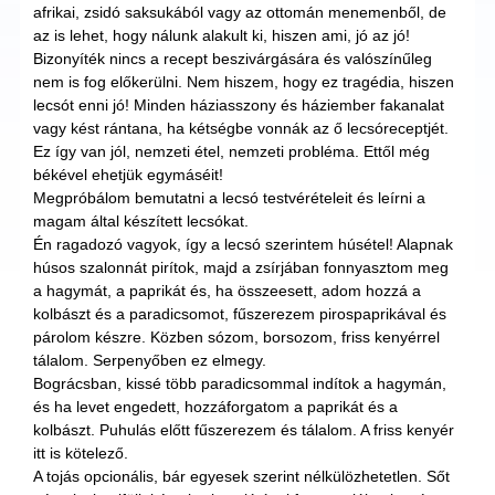
afrikai, zsidó saksukából vagy az ottomán menemenből, de
az is lehet, hogy nálunk alakult ki, hiszen ami, jó az jó!
Bizonyíték nincs a recept beszivárgására és valószínűleg
nem is fog előkerülni. Nem hiszem, hogy ez tragédia, hiszen
lecsót enni jó! Minden háziasszony és háziember fakanalat
vagy kést rántana, ha kétségbe vonnák az ő lecsóreceptjét.
Ez így van jól, nemzeti étel, nemzeti probléma. Ettől még
békével ehetjük egymáséit!
Megpróbálom bemutatni a lecsó testvérételeit és leírni a
magam által készített lecsókat.
Én ragadozó vagyok, így a lecsó szerintem húsétel! Alapnak
húsos szalonnát pirítok, majd a zsírjában fonnyasztom meg
a hagymát, a paprikát és, ha összeesett, adom hozzá a
kolbászt és a paradicsomot, fűszerezem pirospaprikával és
párolom készre. Közben sózom, borsozom, friss kenyérrel
tálalom. Serpenyőben ez elmegy.
Bográcsban, kissé több paradicsommal indítok a hagymán,
és ha levet engedett, hozzáforgatom a paprikát és a
kolbászt. Puhulás előtt fűszerezem és tálalom. A friss kenyér
itt is kötelező.
A tojás opcionális, bár egyesek szerint nélkülözhetetlen. Sőt