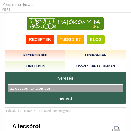
Majoránnás, füstölt...
08:31
RECEPTEK
TUDOD-E?
BLOG
RECEPTEKBEN
LEXIKONBAN
CIKKEKBEN
ÖSSZES TARTALOMBAN
Keresés
mehet!
Főoldal
>>
Tudod-e?
>>
Miből, mit, hogyan
A lecsóról