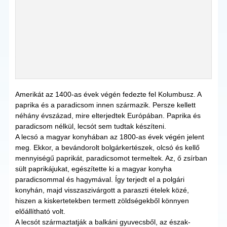
Amerikát az 1400-as évek végén fedezte fel Kolumbusz. A
paprika és a paradicsom innen származik. Persze kellett
néhány évszázad, mire elterjedtek Európában. Paprika és
paradicsom nélkül, lecsót sem tudtak készíteni.
A lecsó a magyar konyhában az 1800-as évek végén jelent
meg. Ekkor, a bevándorolt bolgárkertészek, olcsó és kellő
mennyiségű paprikát, paradicsomot termeltek. Az, ő zsírban
sült paprikájukat, egészítette ki a magyar konyha
paradicsommal és hagymával. Így terjedt el a polgári
konyhán, majd visszaszivárgott a paraszti ételek közé,
hiszen a kiskertetekben termett zöldségekből könnyen
előállítható volt.
A lecsót származtatják a balkáni gyuvecsből, az észak-