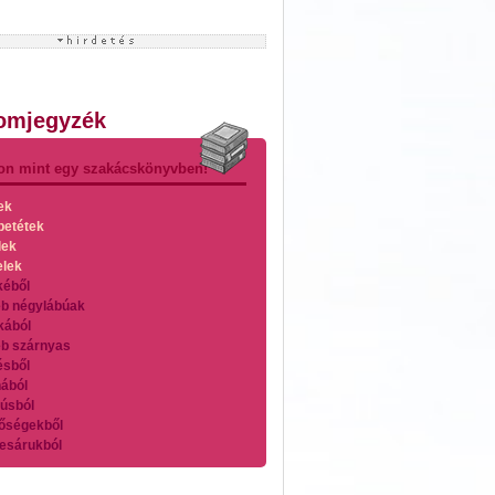
lomjegyzék
on mint egy szakácskönyvben!
ek
betétek
lek
elek
kéből
b négylábúak
kából
b szárnyas
ésből
ából
úsból
őségekből
esárukból
zárnyasokból
es húsokból