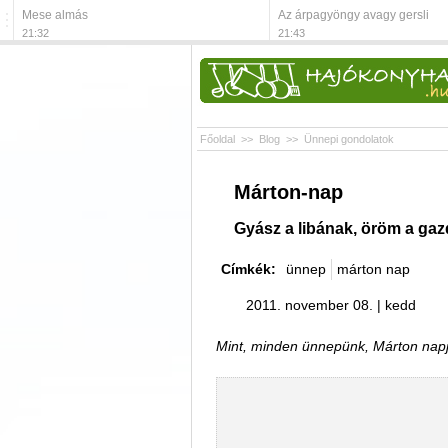
Mese almás
Az árpagyöngy avagy gersli
21:32
21:43
Főoldal
>>
Blog
>>
Ünnepi gondolatok
Márton-nap
Gyász a libának, öröm a ga
Címkék:
ünnep
márton nap
2011. november 08. | kedd
Mint, minden ünnepünk, Márton napja