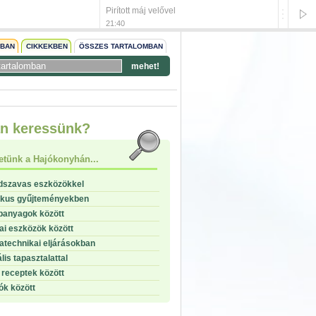
Pirított máj velővel
Édes ch
21:40
21:39
NBAN
CIKKEKBEN
ÖSSZES TARTALOMBAN
mehet!
start
n keressünk?
stop
etünk a Hajókonyhán...
dszavas eszközökkel
ikus gyűjteményekben
panyagok között
i eszközök között
technikai eljárásokban
lis tapasztalattal
receptek között
ók között