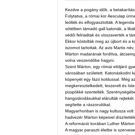
Kezdve a pogány idők, a betakarítási
Folytatva, a római kor Aesculap ünnep
leölték és elfogyasztották. A legend
sötétben támadó gall katonák, a libá
védői felriadtak és visszaverték a tá
Ekkor kóstolták meg az újbort és a
iszomot tartottak. Az avis Martis név
Márton madarának fordítva, átcsempés
volna veszendőbe hagyni.
Szent Márton, egy római elöljáró gy
városában született. Katonáskodni k
köpenyét egy fázó koldussal. Még a
megkeresztelkedett, leszerelt és Ist
püspökké szentelték. Szerénységében, 
hangoskodásukkal elárulták rejtekét
segítette a rászorulókat.
Magyarhonban is nagy kultusza volt S
hadvezér Márton képeivel díszítették
A reformáció korában Luther Márton 
A magyar paraszti életbe is szerves