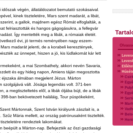
 időszak végén, állatáldozatot bemutató szokásaival.
ével, kinek tiszteletére, Mars szent madarát, a libát,
a szerint, a gallok, majdnem egész Rómát elfoglalták, a
kat felriasztották és hangos gágogásukra, a fellegvár
Tarta
madást. Így mentették meg a libák, a rómaiak életét.
 következő évi, jó termés reményében nagy eszem-
Olvass
, Mars madarát jelenti, de a korabeli keresztények,
zték az ünnepet, hiszen a jó, kis lúdlakomát kár lett
Leves
Leves
ermekeként, a mai Szombathely, akkori nevén Savaria,
Előéte
ezdett és egy hideg napon, Amiens táján megosztotta
Húsét
Csir
z éjszaka álmában megjelent Jézus. Márton
Egyé
en szolgájává vált. Jósága legendás volt. 371-ben
Puly
a megtiszteltetés elől, a libák óljába bújt, de a libák
Egyé
. 398-ban bekövetezett haláláig, Tour püspökeként,
Sert
Marh
zent Mártonnak, Szent István királyunk zászlait is, a
Vadh
Bels
. Szűz Mária mellett, az ország patrónusaként tisztelték.
Hent
tiszteletére rendeztek lakomákat.
Vads
en beépült a Márton-nap. Befejezték az őszi gazdasági
Vegy