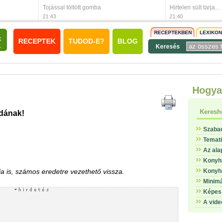
Tojással töltött gomba
Hirtelen sült tarja...
21:43
21:40
RECEPTEKBEN
LEXIKO
RECEPTEK
TUDOD-E?
BLOG
Keresés
Hogya
Keresh
zdának!
Szaba
Temat
Az ala
Konyha
 is, számos eredetre vezethető vissza.
Konyha
Minimá
Képes 
A vide