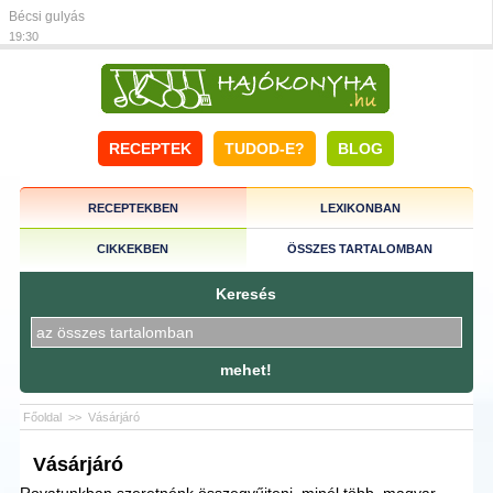
Bécsi gulyás
19:30
RECEPTEK
TUDOD-E?
BLOG
RECEPTEKBEN
LEXIKONBAN
CIKKEKBEN
ÖSSZES TARTALOMBAN
Keresés
mehet!
Főoldal
>>
Vásárjáró
Vásárjáró