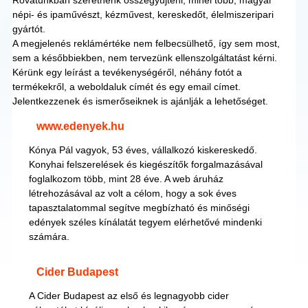
Rovatunkban szeretnénk összegyűjteni, minél több, magyar
népi- és ipaművészt, kézművest, kereskedőt, élelmiszeripari
gyártót.
A megjelenés reklámértéke nem felbecsülhető, így sem most,
sem a későbbiekben, nem tervezünk ellenszolgáltatást kérni.
Kérünk egy leírást a tevékenységéről, néhány fotót a
termékekről, a weboldaluk címét és egy email címet.
Jelentkezzenek és ismerőseiknek is ajánlják a lehetőséget.
www.edenyek.hu
Kónya Pál vagyok, 53 éves, vállalkozó kiskereskedő.
Konyhai felszerelések és kiegészítők forgalmazásával
foglalkozom több, mint 28 éve. A web áruház
létrehozásával az volt a célom, hogy a sok éves
tapasztalatommal segítve megbízható és minőségi
edények széles kínálatát tegyem elérhetővé mindenki
számára.
Cider Budapest
A Cider Budapest az első és legnagyobb cider