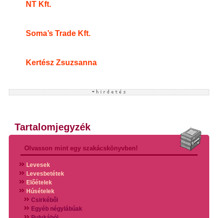
NT Kft.
Soma’s Trade Kft.
Kertész Zsuzsanna
Tartalomjegyzék
Olvasson mint egy szakácskönyvben!
Levesek
Levesbetétek
Előételek
Húsételek
Csirkéből
Egyéb négylábúak
Pulykából