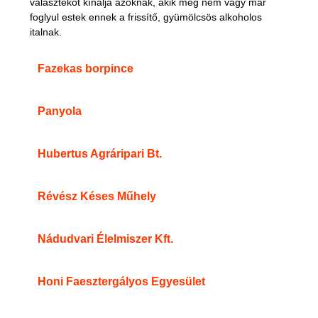
választékot kínálja azoknak, akik még nem vagy már
foglyul estek ennek a frissítő, gyümölcsös alkoholos
italnak.
Fazekas borpince
Panyola
Hubertus Agráripari Bt.
Révész Késes Műhely
Nádudvari Élelmiszer Kft.
Honi Faesztergályos Egyesület