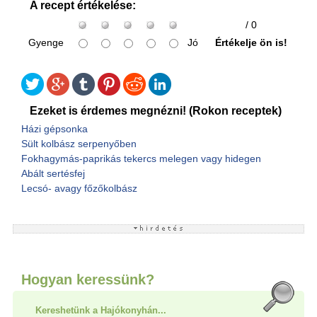
A recept értékelése:
/ 0
Gyenge
Jó
Értékelje ön is!
Ezeket is érdemes megnézni! (Rokon receptek)
Házi gépsonka
Sült kolbász serpenyőben
Fokhagymás-paprikás tekercs melegen vagy hidegen
Abált sertésfej
Lecsó- avagy főzőkolbász
Hogyan keressünk?
Kereshetünk a Hajókonyhán...