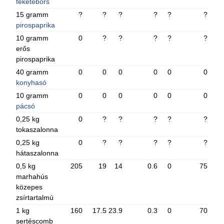
feketebors
15 gramm
?
?
?
?
?
?
pirospaprika
10 gramm
0
?
?
?
?
?
erős
pirospaprika
40 gramm
0
0
0
0
0
0
konyhasó
10 gramm
0
0
0
0
0
0
pácsó
0,25 kg
0
?
?
?
?
?
tokaszalonna
0,25 kg
0
?
?
?
?
?
hátaszalonna
0,5 kg
205
19
14
0.6
0
75
marhahús
közepes
zsírtartalmú
1 kg
160
17.5
23.9
0.3
0
70
sertéscomb