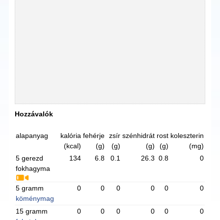
Hozzávalók
alapanyag
kalória
fehérje
zsír
szénhidrát
rost
koleszterin
(kcal)
(g)
(g)
(g)
(g)
(mg)
5 gerezd
134
6.8
0.1
26.3
0.8
0
fokhagyma
5 gramm
0
0
0
0
0
0
köménymag
15 gramm
0
0
0
0
0
0