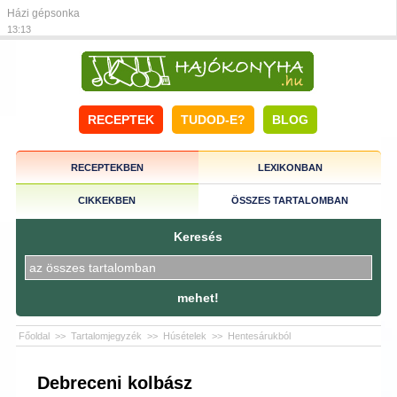
Házi gépsonka
13:13
RECEPTEK
TUDOD-E?
BLOG
RECEPTEKBEN
LEXIKONBAN
CIKKEKBEN
ÖSSZES TARTALOMBAN
Keresés
mehet!
Főoldal
>>
Tartalomjegyzék
>>
Húsételek
>>
Hentesárukból
Debreceni kolbász