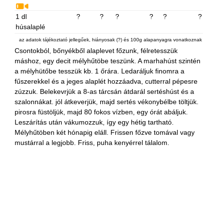
1 dl
?
?
?
?
?
?
húsalaplé
az adatok tájékoztató jellegűek, hiányosak (?) és 100g alapanyagra vonatkoznak
Csontokból, bőnyékből alaplevet főzunk, félretesszük
máshoz, egy decit mélyhűtöbe teszünk. A marhahúst szintén
a mélyhütőbe tesszük kb. 1 őrára. Ledaráljuk finomra a
fűszerekkel és a jeges alaplét hozzáadva, cutterral pépesre
zúzzuk. Belekevrjük a 8-as tárcsán átdarál sertéshúst és a
szalonnákat. jól átkeverjük, majd sertés vékonybélbe töltjük.
pirosra füstöljük, majd 80 fokos vízben, egy órát abáljuk.
Leszárítás után vákumozzuk, így egy hétig tartható.
Mélyhűtöben két hónapig eláll. Frissen főzve tomával vagy
mustárral a legjobb. Friss, puha kenyérrel tálalom.