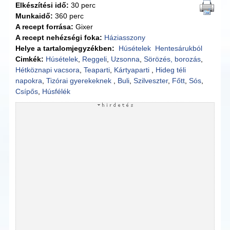
Elkészítési idő:
30 perc
Munkaidő:
360 perc
A recept forrása:
Gixer
A recept nehézségi foka:
Háziasszony
Helye a tartalomjegyzékben:
Húsételek
Hentesárukból
Cimkék:
Húsételek
,
Reggeli
,
Uzsonna
,
Sörözés, borozás
,
Hétköznapi vacsora
,
Teaparti
,
Kártyaparti
,
Hideg téli
napokra
,
Tizórai gyerekeknek
,
Buli
,
Szilveszter
,
Főtt
,
Sós
,
Csípős
,
Húsfélék