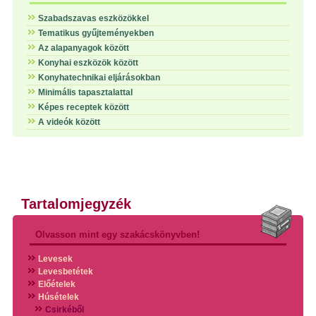
Szabadszavas eszközökkel
Tematikus gyűjteményekben
Az alapanyagok között
Konyhai eszközök között
Konyhatechnikai eljárásokban
Minimális tapasztalattal
Képes receptek között
A videók között
Tartalomjegyzék
Olvasson mint egy szakácskönyvben!
Levesek
Levesbetétek
Előételek
Húsételek
Csirkéből