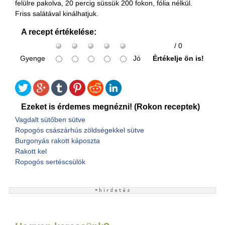
felülre pakolva, 20 percig süssük 200 fokon, fólia nélkül.
Friss salátával kinálhatjuk.
A recept értékelése:
/ 0
Gyenge
Jó
Értékelje ön is!
Ezeket is érdemes megnézni! (Rokon receptek)
Vagdalt sütőben sütve
Ropogós császárhús zöldségekkel sütve
Burgonyás rakott káposzta
Rakott kel
Ropogós sertéscsülök