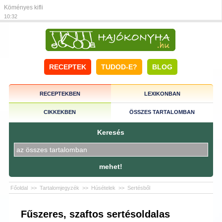
Köményes kifli
10:32
RECEPTEK
TUDOD-E?
BLOG
RECEPTEKBEN
LEXIKONBAN
CIKKEKBEN
ÖSSZES TARTALOMBAN
Keresés
mehet!
Főoldal
>>
Tartalomjegyzék
>>
Húsételek
>>
Sertésből
Fűszeres, szaftos sertésoldalas