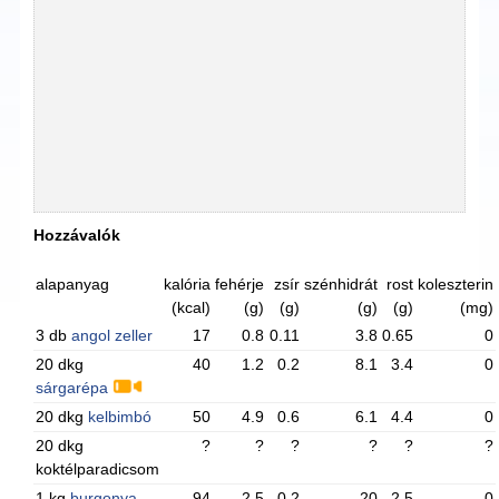
Hozzávalók
alapanyag
kalória
fehérje
zsír
szénhidrát
rost
koleszterin
(kcal)
(g)
(g)
(g)
(g)
(mg)
3 db
angol zeller
17
0.8
0.11
3.8
0.65
0
20 dkg
40
1.2
0.2
8.1
3.4
0
sárgarépa
20 dkg
kelbimbó
50
4.9
0.6
6.1
4.4
0
20 dkg
?
?
?
?
?
?
koktélparadicsom
1 kg
burgonya
94
2.5
0.2
20
2.5
0