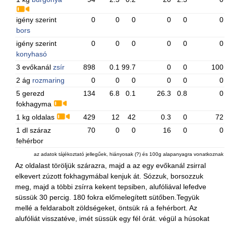
igény szerint
0
0
0
0
0
0
bors
igény szerint
0
0
0
0
0
0
konyhasó
3 evőkanál
zsír
898
0.1
99.7
0
0
100
2 ág
rozmaring
0
0
0
0
0
0
5 gerezd
134
6.8
0.1
26.3
0.8
0
fokhagyma
1 kg oldalas
429
12
42
0.3
0
72
1 dl száraz
70
0
0
16
0
0
fehérbor
az adatok tájékoztató jellegűek, hiányosak (?) és 100g alapanyagra vonatkoznak
Az oldalast töröljük szárazra, majd a az egy evőkanál zsirral
elkevert zúzott fokhagymábal kenjuk át. Sózzuk, borsozzuk
meg, majd a többi zsírra kekent tepsiben, alufóliával lefedve
süssük 30 percig. 180 fokra előmelegített sütőben.Tegyük
mellé a feldarabolt zöldségeket, öntsük rá a fehérbort. Az
alufóliát visszatéve, imét süssük egy fél órát. végül a húsokat