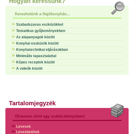
Hogyan keressünk?
Kereshetünk a Hajókonyhán...
Szabadszavas eszközökkel
Tematikus gyűjteményekben
Az alapanyagok között
Konyhai eszközök között
Konyhatechnikai eljárásokban
Minimális tapasztalattal
Képes receptek között
A videók között
Tartalomjegyzék
Olvasson mint egy szakácskönyvben!
Levesek
Levesbetétek