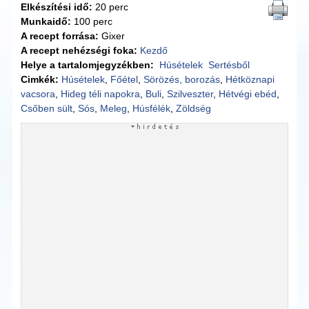
Elkészítési idő:
20 perc
Munkaidő:
100 perc
A recept forrása:
Gixer
A recept nehézségi foka:
Kezdő
Helye a tartalomjegyzékben:
Húsételek
Sertésből
Cimkék:
Húsételek
,
Főétel
,
Sörözés, borozás
,
Hétköznapi
vacsora
,
Hideg téli napokra
,
Buli
,
Szilveszter
,
Hétvégi ebéd
,
Csőben sült
,
Sós
,
Meleg
,
Húsfélék
,
Zöldség