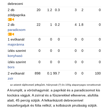
debreceni
2 db
20
1.2
0.3
3
2
0
zöldpaprika
2 db
22
1
0.2
4
1.8
0
paradicsom
1 evőkanál
0
0
0
0
0
0
majoránna
ízlés szerint
0
0
0
0
0
0
konyhasó
ízlés szerint
0
0
0
0
0
0
bors
2 evőkanál
898
0.1
99.7
0
0
100
zsír
az adatok tájékoztató jellegűek, hiányosak (?) és 100g alapanyagra vonatkoznak
A krumplit, a vöröshagymát. a paprikát és a paradicsomot kis
kockára vágjuk. A zsírral és a fűszerekkel elkeverve, alufólia
alatt, 45 percig sütjük. A felkarikázott debrecenivel
összeforgatjuk és fólia nélkül, a kolbászok pirulásáig sütjük.