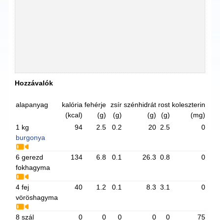
Hozzávalók
alapanyag
kalória
fehérje
zsír
szénhidrát
rost
koleszterin
(kcal)
(g)
(g)
(g)
(g)
(mg)
1 kg
94
2.5
0.2
20
2.5
0
burgonya
6 gerezd
134
6.8
0.1
26.3
0.8
0
fokhagyma
4 fej
40
1.2
0.1
8.3
3.1
0
vöröshagyma
8 szál
0
0
0
0
0
75