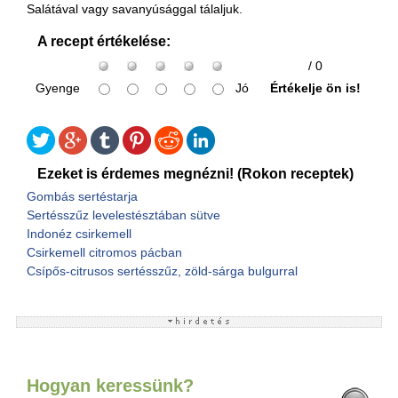
Salátával vagy savanyúsággal tálaljuk.
A recept értékelése:
/ 0
Gyenge
Jó
Értékelje ön is!
Ezeket is érdemes megnézni! (Rokon receptek)
Gombás sertéstarja
Sertésszűz levelestésztában sütve
Indonéz csirkemell
Csirkemell citromos pácban
Csípős-citrusos sertésszűz, zöld-sárga bulgurral
Hogyan keressünk?