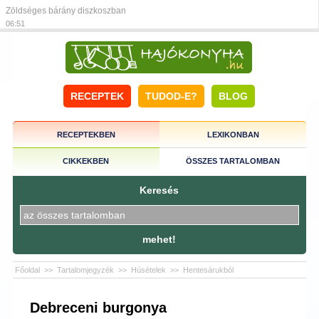
Zöldséges bárány diszkoszban
06:51
RECEPTEK
TUDOD-E?
BLOG
RECEPTEKBEN
LEXIKONBAN
CIKKEKBEN
ÖSSZES TARTALOMBAN
Keresés
mehet!
Főoldal
>>
Tartalomjegyzék
>>
Húsételek
>>
Hentesárukból
Debreceni burgonya