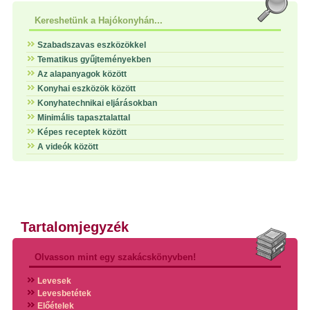
Kereshetünk a Hajókonyhán...
Szabadszavas eszközökkel
Tematikus gyűjteményekben
Az alapanyagok között
Konyhai eszközök között
Konyhatechnikai eljárásokban
Minimális tapasztalattal
Képes receptek között
A videók között
Tartalomjegyzék
Olvasson mint egy szakácskönyvben!
Levesek
Levesbetétek
Előételek