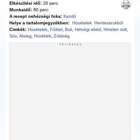
Elkészítési idő:
20 perc
Munkaidő:
80 perc
A recept nehézségi foka:
Kezdő
Helye a tartalomjegyzékben:
Húsételek
Hentesárukból
Cimkék:
Húsételek
,
Főétel
,
Buli
,
Hétvégi ebéd
,
Hirtelen sült
,
Sós
,
Meleg
,
Húsfélék
,
Zöldség