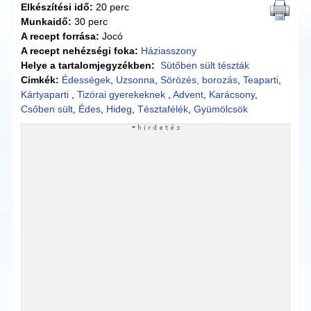
Elkészítési idő:
20 perc
Munkaidő:
30 perc
A recept forrása:
Jocó
A recept nehézségi foka:
Háziasszony
Helye a tartalomjegyzékben:
Sütőben sült tészták
Cimkék:
Édességek
,
Uzsonna
,
Sörözés, borozás
,
Teaparti
,
Kártyaparti
,
Tizórai gyerekeknek
,
Advent
,
Karácsony
,
Csőben sült
,
Édes
,
Hideg
,
Tésztafélék
,
Gyümölcsök