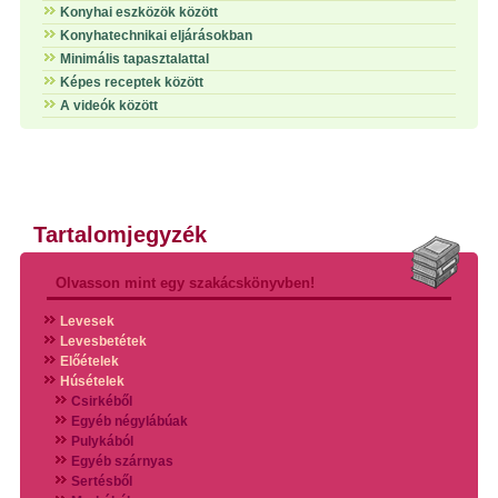
Konyhai eszközök között
Konyhatechnikai eljárásokban
Minimális tapasztalattal
Képes receptek között
A videók között
Tartalomjegyzék
Olvasson mint egy szakácskönyvben!
Levesek
Levesbetétek
Előételek
Húsételek
Csirkéből
Egyéb négylábúak
Pulykából
Egyéb szárnyas
Sertésből