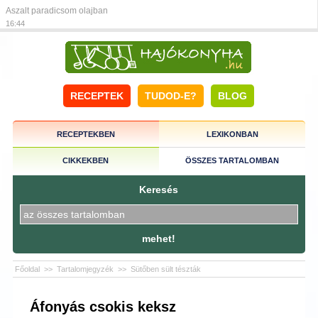
Aszalt paradicsom olajban
16:44
RECEPTEK
TUDOD-E?
BLOG
RECEPTEKBEN
LEXIKONBAN
CIKKEKBEN
ÖSSZES TARTALOMBAN
Keresés
mehet!
Főoldal
>>
Tartalomjegyzék
>>
Sütőben sült tészták
Áfonyás csokis keksz