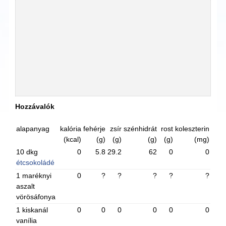
Hozzávalók
alapanyag
kalória
fehérje
zsír
szénhidrát
rost
koleszterin
(kcal)
(g)
(g)
(g)
(g)
(mg)
10 dkg
0
5.8
29.2
62
0
0
étcsokoládé
1 maréknyi
0
?
?
?
?
?
aszalt
vörösáfonya
1 kiskanál
0
0
0
0
0
0
vanília