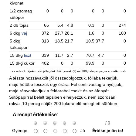
kivonat
1/2 csomag
0
0
0
0
0
0
sütőpor
2 db tojás
66
5.4
4.8
0.3
0
274
6 dkg
vaj
372
27.7
28.1
1.6
0
100
5 dkg
313
18.5
21.7
10.5
37.7
0
kakaópor
15 dkg
liszt
339
11.7
2.7
70.7
4.7
0
15 dkg cukor
402
0
0
99.9
0
0
az adatok tájékoztató jellegűek, hiányosak (?) és 100g alapanyagra vonatkoznak
A tészta hozzávakóit jől összedolgozzuk, fóliába tekerjük,
majd hűtőbe tesszük egy órára. Fél centi vastagra nyújtjuk,
majd rányonkodjuk a feldarabol csokit és az áfonyát.
Sütőpapírral bélelt tepsiben elhelyezzük, nem szorosan
rakva. 10 percig sütjük 200 fokora előmelegített sütóben.
A recept értékelése:
/ 0
Gyenge
Jó
Értékelje ön is!