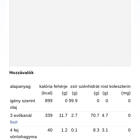
Hozzávalók
alapanyag
kalória
fehérje
zsír
szénhidrát
rost
koleszterin
(kcal)
(g)
(g)
(g)
(g)
(mg)
igény szerint
899
0
99.9
0
0
0
olaj
3 evőkanál
339
11.7
2.7
70.7
4.7
0
liszt
4 fej
40
1.2
0.1
8.3
3.1
0
vöröshagyma