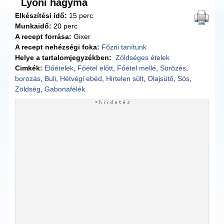
Lyoni hagyma
Elkészítési idő:
15 perc
Munkaidő:
20 perc
A recept forrása:
Gixer
A recept nehézségi foka:
Főzni tanítunk
Helye a tartalomjegyzékben:
Zöldséges ételek
Cimkék:
Előételek
,
Főétel előtt
,
Főétel mellé
,
Sörözés,
borozás
,
Buli
,
Hétvégi ebéd
,
Hirtelen sült
,
Olajsütő
,
Sós
,
Zöldség
,
Gabonafélék