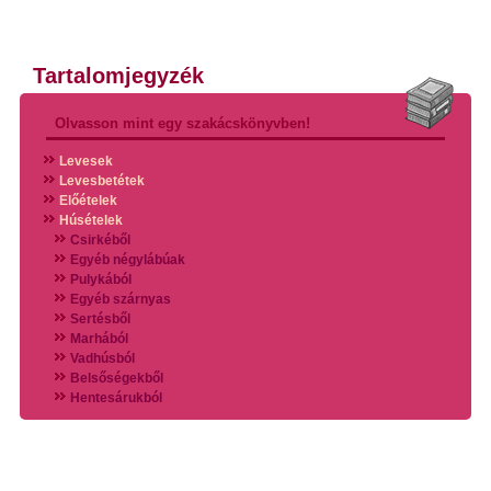
Tartalomjegyzék
Olvasson mint egy szakácskönyvben!
Levesek
Levesbetétek
Előételek
Húsételek
Csirkéből
Egyéb négylábúak
Pulykából
Egyéb szárnyas
Sertésből
Marhából
Vadhúsból
Belsőségekből
Hentesárukból
Vadszárnyasokból
Vegyes húsokból
Különleges húsfélékből
Halak