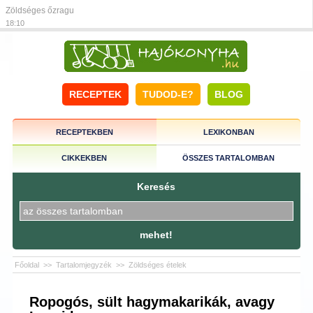
Zöldséges őzragu
18:10
RECEPTEK
TUDOD-E?
BLOG
RECEPTEKBEN
LEXIKONBAN
CIKKEKBEN
ÖSSZES TARTALOMBAN
Keresés
mehet!
Főoldal
>>
Tartalomjegyzék
>>
Zöldséges ételek
Ropogós, sült hagymakarikák, avagy