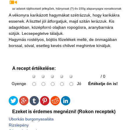
az adatok tájékoztató jellegűek, hiányosak (?) és 100g alapanyagra vonatkoznak
A vékonyra karikázott hagymákat szétrázzuk, hogy karikákra
essenek. A liszttel jól átforgatjuk, majd szitán lerázzuk. Kis
adagokban, középforró olajban ropogósra, aranybarnára
sütjük. Lecsepegtetve tálaljuk.
Hagymás rostélyos, böjtös főzelékek mellé, de önmagában
borssal, sóval, esetleg kevés chilivel meghintve kínáljuk.
A recept értékelése:
/ 0
Gyenge
Jó
Értékelje ön is!
Ezeket is érdemes megnézni! (Rokon receptek)
Uborkás burgonyasaláta
Rizslepény